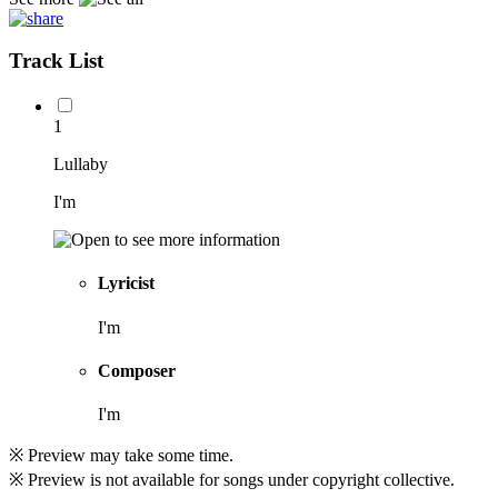
Track List
1
Lullaby
I'm
Lyricist
I'm
Composer
I'm
※ Preview may take some time.
※ Preview is not available for songs under copyright collective.