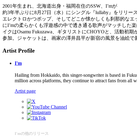
2001年生まれ、北海道出身・福岡在住のSSW、I’mが
約3年半ぶりに8月27日（水）にシングル『lullaby』をリリー
エレクトロかつポップ、そしてどこか懐かしくも刹那的なエ
にI’mの柔らかくも浮遊感の中で透き通る歌声がマッチした
イクはOsamu Fukuzawa、ギタリストにCHOYOと、活動
参加。ジャケットは、画家の澤井昌平が新宿の風景を油絵で
Artist Profile
I'm
Hailing from Hokkaido, this singer-songwriter is based in Fukuo
million across platforms, they continue to attract fans from all wa
Artist page
I'mの他のリリース