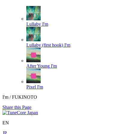
Lullaby
I'm
Lullaby (first hook)
I'm
After Young
I'm
Pixel
I'm
I'm / FUKINOTO
Share this Page
EN
JP