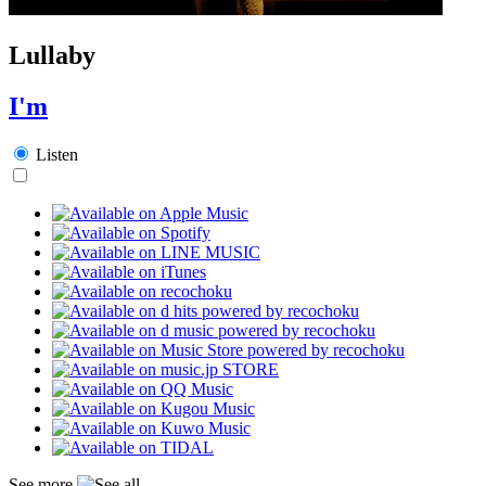
Lullaby
I'm
Listen
See more