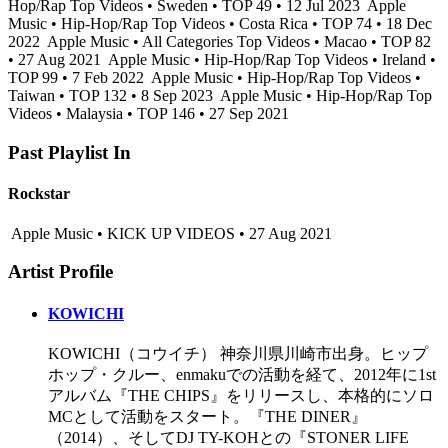
Hop/Rap Top Videos • Sweden • TOP 49 • 12 Jul 2023
Apple
Music • Hip-Hop/Rap Top Videos • Costa Rica • TOP 74 • 18 Dec
2022
Apple Music • All Categories Top Videos • Macao • TOP 82
• 27 Aug 2021
Apple Music • Hip-Hop/Rap Top Videos • Ireland •
TOP 99 • 7 Feb 2022
Apple Music • Hip-Hop/Rap Top Videos •
Taiwan • TOP 132 • 8 Sep 2023
Apple Music • Hip-Hop/Rap Top
Videos • Malaysia • TOP 146 • 27 Sep 2021
Past Playlist In
Rockstar
Apple Music • KICK UP VIDEOS • 27 Aug 2021
Artist Profile
KOWICHI
KOWICHI（コウイチ） 神奈川県川崎市出身。ヒップ
ホップ・クルー、enmakuでの活動を経て、2012年に1st
アルバム『THE CHIPS』をリリースし、本格的にソロ
MCとして活動をスタート。『THE DINER』
（2014）、そしてDJ TY-KOHとの『STONER LIFE