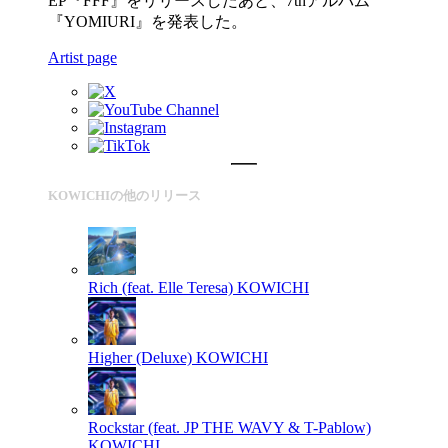
EP『FFF』をリリースしたあと、7thアルバム
『YOMIURI』を発表した。
Artist page
KOWICHIの他のリリース
Rich (feat. Elle Teresa)
KOWICHI
Higher (Deluxe)
KOWICHI
Rockstar (feat. JP THE WAVY & T-Pablow)
KOWICHI