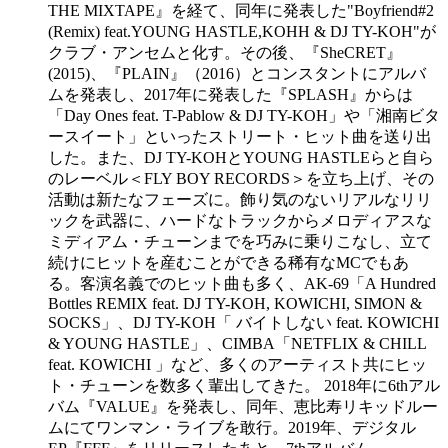
THE MIXTAPE』を経て、同年に発表した"Boyfriend#2
(Remix) feat.YOUNG HASTLE,KOHH & DJ TY-KOH"が
クラブ・アンセムと化す。その後、『SheCRET』
(2015)、『PLAIN』（2016）とコンスタントにアルバ
ムを発表し、2017年に発表した『SPLASH』からは
「Day Ones feat. T-Pablow & DJ TY-KOH」や「湘南ビタ
ースイート」といったストリート・ヒット曲を送り出
した。また、DJ TY-KOHとYOUNG HASTLEらと自ら
のレーベル＜FLY BOY RECORDS＞を立ち上げ、その
活動は新たなフェーズに。飾り気のないリアルなリリ
ックを武器に、ハードなトラックからメロディアスな
ミディアム・チューンまでを巧みに乗りこなし、立て
続けにヒットを産むことができる稀有なMCでもあ
る。客演名義でのヒット曲も多く、AK-69「A Hundred
Bottles REMIX feat. DJ TY-KOH, KOWICHI, SIMON &
SOCKS」、DJ TY-KOH「 バイトしない feat. KOWICHI
& YOUNG HASTLE」、CIMBA「NETFLIX & CHILL
feat. KOWICHI 」など、多くのアーティスト共にヒッ
ト・チューンを数多く輩出してきた。 2018年に6thアル
バム『VALUE』を発表し、同年、恵比寿リキッドルー
ムにてワンマン・ライブを敢行。2019年、デジタル