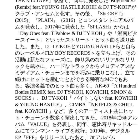
THE MIXTAPE』を経て、同年に発表した"Boyfriend#2
(Remix) feat.YOUNG HASTLE,KOHH & DJ TY-KOH"が
クラブ・アンセムと化す。その後、『SheCRET』
(2015)、『PLAIN』（2016）とコンスタントにアルバ
ムを発表し、2017年に発表した『SPLASH』からは
「Day Ones feat. T-Pablow & DJ TY-KOH」や「湘南ビタ
ースイート」といったストリート・ヒット曲を送り出
した。また、DJ TY-KOHとYOUNG HASTLEらと自ら
のレーベル＜FLY BOY RECORDS＞を立ち上げ、その
活動は新たなフェーズに。飾り気のないリアルなリリ
ックを武器に、ハードなトラックからメロディアスな
ミディアム・チューンまでを巧みに乗りこなし、立て
続けにヒットを産むことができる稀有なMCでもあ
る。客演名義でのヒット曲も多く、AK-69「A Hundred
Bottles REMIX feat. DJ TY-KOH, KOWICHI, SIMON &
SOCKS」、DJ TY-KOH「 バイトしない feat. KOWICHI
& YOUNG HASTLE」、CIMBA「NETFLIX & CHILL
feat. KOWICHI 」など、多くのアーティスト共にヒッ
ト・チューンを数多く輩出してきた。 2018年に6thアル
バム『VALUE』を発表し、同年、恵比寿リキッドルー
ムにてワンマン・ライブを敢行。2019年、デジタル
EP『FFF』をリリースしたあと、7thアルバム