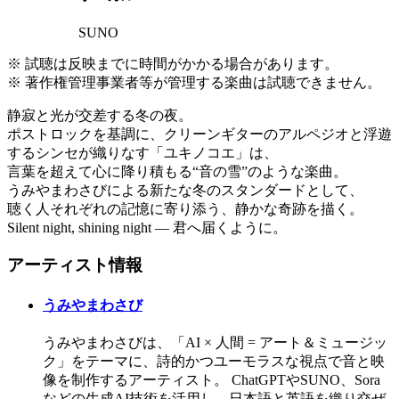
SUNO
※ 試聴は反映までに時間がかかる場合があります。
※ 著作権管理事業者等が管理する楽曲は試聴できません。
静寂と光が交差する冬の夜。
ポストロックを基調に、クリーンギターのアルペジオと浮遊
するシンセが織りなす「ユキノコエ」は、
言葉を超えて心に降り積もる“音の雪”のような楽曲。
うみやまわさびによる新たな冬のスタンダードとして、
聴く人それぞれの記憶に寄り添う、静かな奇跡を描く。
Silent night, shining night — 君へ届くように。
アーティスト情報
うみやまわさび
うみやまわさびは、「AI × 人間 = アート＆ミュージッ
ク」をテーマに、詩的かつユーモラスな視点で音と映
像を制作するアーティスト。 ChatGPTやSUNO、Sora
などの生成AI技術を活用し、日本語と英語を織り交ぜ