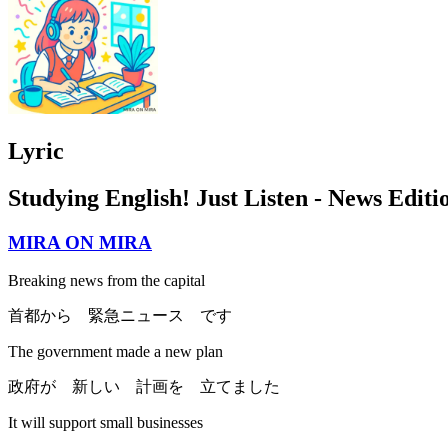
Lyric
Studying English! Just Listen - News Editi
MIRA ON MIRA
Breaking news from the capital
首都から 緊急ニュース です
The government made a new plan
政府が 新しい 計画を 立てました
It will support small businesses