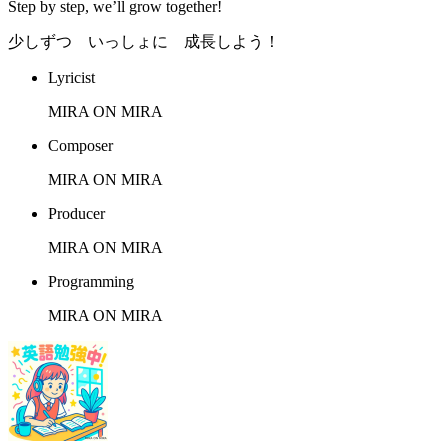
Step by step, we’ll grow together!
少しずつ いっしょに 成長しよう！
Lyricist
MIRA ON MIRA
Composer
MIRA ON MIRA
Producer
MIRA ON MIRA
Programming
MIRA ON MIRA