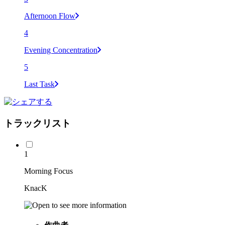
Afternoon Flow
4
Evening Concentration
5
Last Task
トラックリスト
1
Morning Focus
KnacK