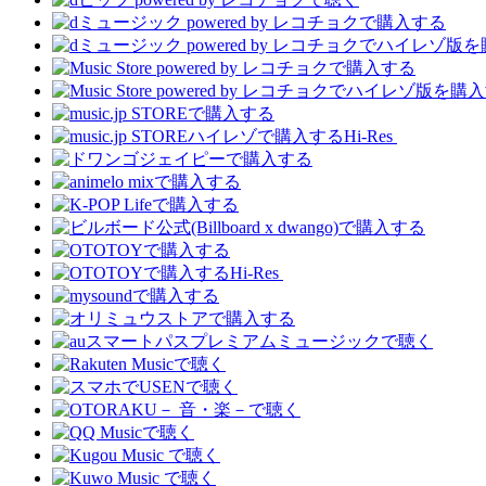
Hi-Res
Hi-Res