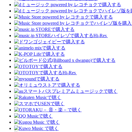
Hi-Res
Hi-Res