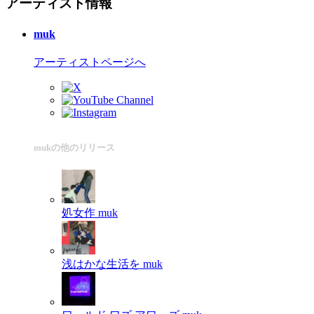
アーティスト情報
muk
アーティストページへ
mukの他のリリース
処女作
muk
浅はかな生活を
muk