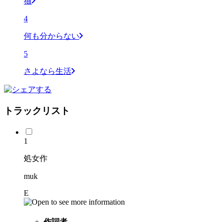
猫
4
何も分からない
5
さよなら生活
トラックリスト
1
処女作
muk
E
作詞者