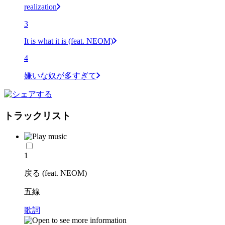
realization
3
It is what it is (feat. NEOM)
4
嫌いな奴が多すぎて
トラックリスト
1
戻る (feat. NEOM)
五線
歌詞