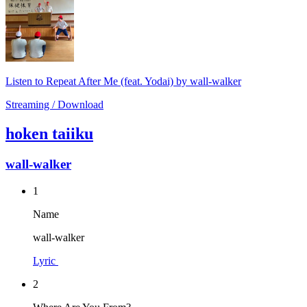
Listen to Repeat After Me (feat. Yodai) by wall-walker
Streaming / Download
hoken taiiku
wall-walker
1
Name
wall-walker
Lyric
2