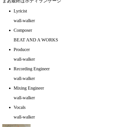
まあ最終はボディランゲージ
Lyricist
wall-walker
Composer
BEAT AND A WORKS
Producer
wall-walker
Recording Engineer
wall-walker
Mixing Engineer
wall-walker
Vocals
wall-walker