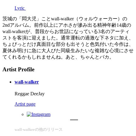
Lyric
茨城の「悶大児」ことwall-walker（ウォルウォーカー）の
2ndアルバム。前作以上にアホさが滲み出る精神年齢14歳の
wall-walkerが、普段からお世話になっている3名のアーティ
ストを客演に迎えました。通常運転の過激な下ネタに加え、
ちょびっとだけ真面目な部分も出そうと色気付いた今作は、
夏休み明けに急に大人びた同級生みたいな複雑な心境にさせ
てくれるかもしれませんね。あと、ちゃんとバカ。
Artist Profile
wall-walker
Reggae DeeJay
Artist page
wall-walkerの他のリリース