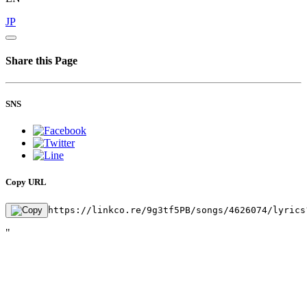
JP
Share this Page
SNS
Copy URL
https://linkco.re/9g3tf5PB/songs/4626074/lyrics
"