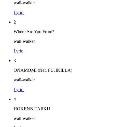
wall-walker
Lyric
2
Where Are You From?
wall-walker
Lyric
3
ONAMOMI (feat. FUJIKILLA)
wall-walker
Lyric
4
HOKENN TAIIKU
wall-walker