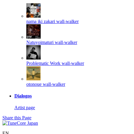
nama iki zakari
wall-walker
Natuyoimaturi
wall-walker
Problematic Work
wall-walker
otonoue
wall-walker
Dialogos
Artist page
Share this Page
EN