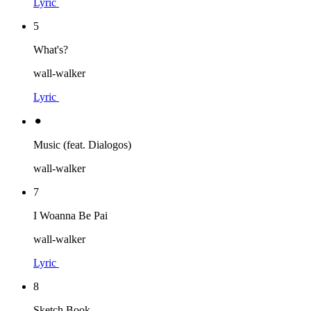
Lyric
5
What's?
wall-walker
Lyric
⚫︎
Music (feat. Dialogos)
wall-walker
7
I Woanna Be Pai
wall-walker
Lyric
8
Sketch Book