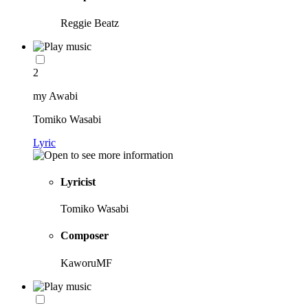
Reggie Beatz
2
my Awabi
Tomiko Wasabi
Lyric
Lyricist
Tomiko Wasabi
Composer
KaworuMF