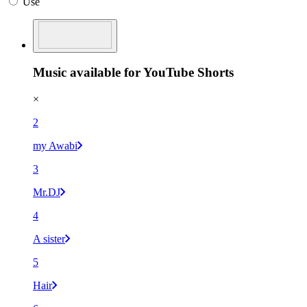
Use
Music available for YouTube Shorts
×
2
my Awabi
3
Mr.DJ
4
A sister
5
Hair