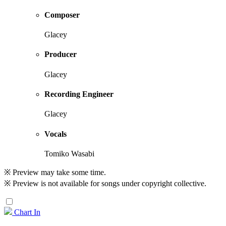
Composer
Glacey
Producer
Glacey
Recording Engineer
Glacey
Vocals
Tomiko Wasabi
※ Preview may take some time.
※ Preview is not available for songs under copyright collective.
Chart In