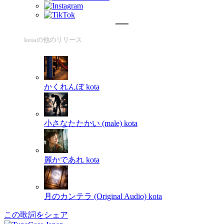
kotaの他のリリース
かくれんぼ
kota
小さなたたかい (male)
kota
麗かであれ
kota
月のカンテラ (Original Audio)
kota
この歌詞をシェア