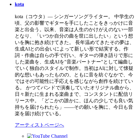
kota
kota（コウタ）— シンガーソングライター。 中学生の
頃、父の影響でギターを手にしたことをきっかけに音
楽と出会う。以来、音楽は人生のかけがえのない一部
となり、「いつか自分の曲を世に出したい」という想
いを胸に抱き続けてきた。 長年温めてきたその夢は、
生成AIとの出会いによって新しい形で結実する。作
詞・作曲は自らの手で行い、ギターの弾き語りで形に
した楽曲を、生成AIを"音楽パートナー"として編曲し
ていく独自のスタイルで制作。当初はAIに対して懐疑
的な想いもあったものの、ともに音を紡ぐなかで、今
ではその可能性に手応えを感じながら創作を続けてい
る。 かつてバンドで演奏していたオリジナル曲から、
日々新たに生まれる楽曲まで、コンスタントに配信リ
リース中。「どこかの誰かに、ほんの少しでも良い気
持ちを届けられたら」——その願いを胸に、今日も音
楽を届け続けている。
アーティストページへ