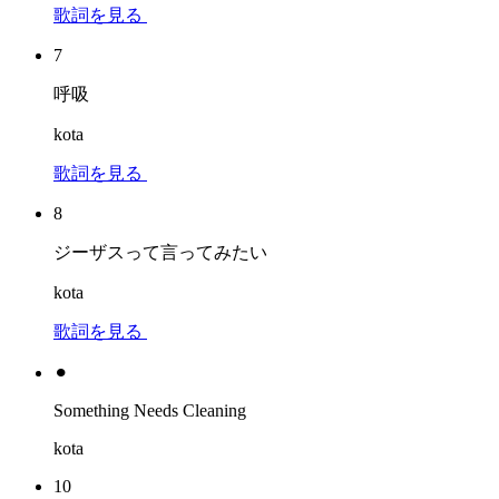
歌詞を見る
7
呼吸
kota
歌詞を見る
8
ジーザスって言ってみたい
kota
歌詞を見る
⚫︎
Something Needs Cleaning
kota
10