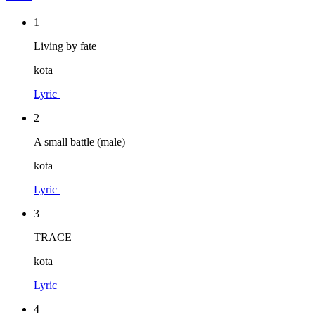
1
Living by fate
kota
Lyric
2
A small battle (male)
kota
Lyric
3
TRACE
kota
Lyric
4