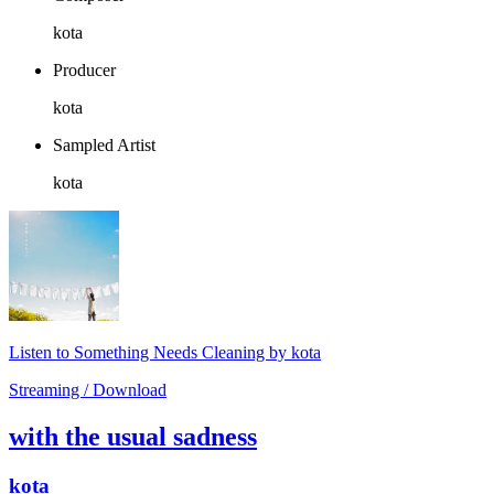
kota
Producer
kota
Sampled Artist
kota
Listen to Something Needs Cleaning by kota
Streaming / Download
with the usual sadness
kota