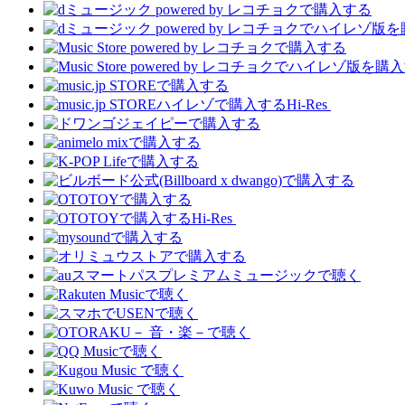
Hi-Res
Hi-Res