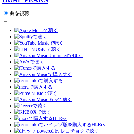
曲を視聴
Hi-Res
Hi-Res