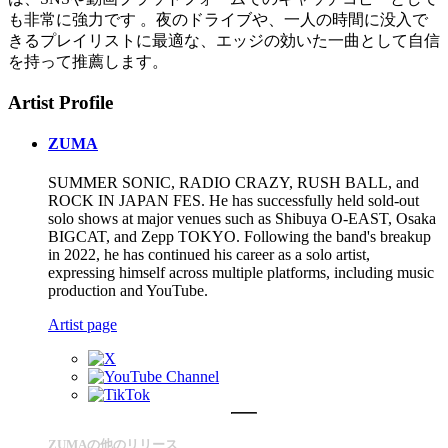
も非常に強力です 。夜のドライブや、一人の時間に没入で
きるプレイリストに最適な、エッジの効いた一曲として自信
を持って推薦します。
Artist Profile
ZUMA
SUMMER SONIC, RADIO CRAZY, RUSH BALL, and
ROCK IN JAPAN FES. He has successfully held sold-out
solo shows at major venues such as Shibuya O-EAST, Osaka
BIGCAT, and Zepp TOKYO. Following the band's breakup
in 2022, he has continued his career as a solo artist,
expressing himself across multiple platforms, including music
production and YouTube.
Artist page
ZUMAの他のリリース