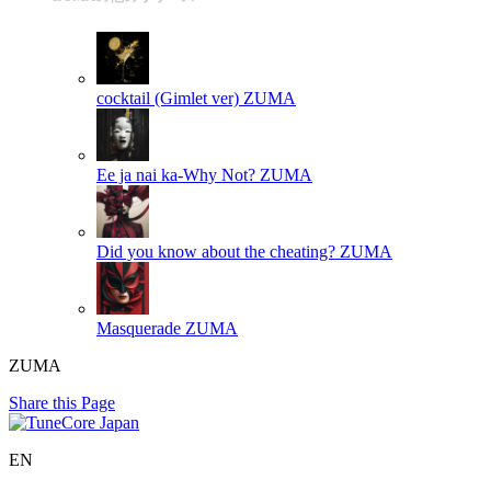
cocktail (Gimlet ver)
ZUMA
Ee ja nai ka-Why Not?
ZUMA
Did you know about the cheating?
ZUMA
Masquerade
ZUMA
ZUMA
Share this Page
EN