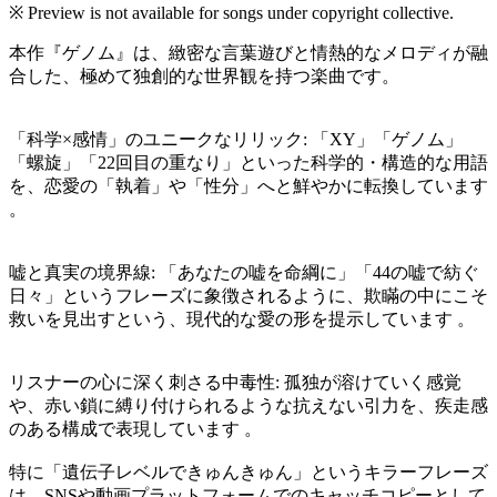
※ Preview is not available for songs under copyright collective.
本作『ゲノム』は、緻密な言葉遊びと情熱的なメロディが融
合した、極めて独創的な世界観を持つ楽曲です。
「科学×感情」のユニークなリリック: 「XY」「ゲノム」
「螺旋」「22回目の重なり」といった科学的・構造的な用語
を、恋愛の「執着」や「性分」へと鮮やかに転換しています
。
嘘と真実の境界線: 「あなたの嘘を命綱に」「44の嘘で紡ぐ
日々」というフレーズに象徴されるように、欺瞞の中にこそ
救いを見出すという、現代的な愛の形を提示しています 。
リスナーの心に深く刺さる中毒性: 孤独が溶けていく感覚
や、赤い鎖に縛り付けられるような抗えない引力を、疾走感
のある構成で表現しています 。
特に「遺伝子レベルできゅんきゅん」というキラーフレーズ
は、SNSや動画プラットフォームでのキャッチコピーとして