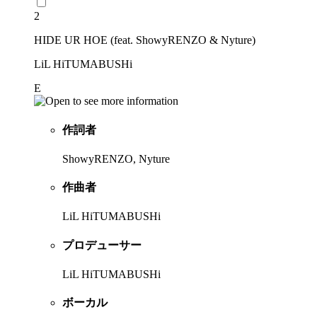
2
HIDE UR HOE (feat. ShowyRENZO & Nyture)
LiL HiTUMABUSHi
E
作詞者
ShowyRENZO, Nyture
作曲者
LiL HiTUMABUSHi
プロデューサー
LiL HiTUMABUSHi
ボーカル