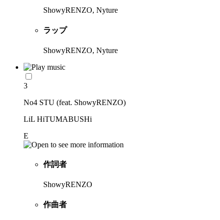
ShowyRENZO, Nyture
ラップ
ShowyRENZO, Nyture
3
No4 STU (feat. ShowyRENZO)
LiL HiTUMABUSHi
E
作詞者
ShowyRENZO
作曲者