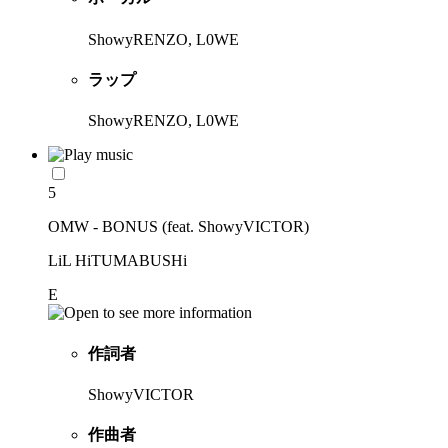
ShowyRENZO, L0WE
ラップ
ShowyRENZO, L0WE
5
OMW - BONUS (feat. ShowyVICTOR)
LiL HiTUMABUSHi
E
作詞者
ShowyVICTOR
作曲者