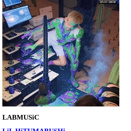
LABMUSiC
LiL HiTUMABUSHi