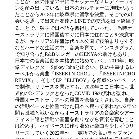
ことが、彼の作品の中にキャッチーなメロディーライ
ンを産み出している。日本のカルチャーに興味があっ
たことから2018年に岐阜県に留学を決意。そこでの出
会いを通して出来た友達とLINEでの交流を日々継続す
ることで、独学で日本語を習得していった。 当時オ
ーストラリアに帰国後すぐに日本に住むことを決意す
るが、キャリアの序盤は代々木公園で寝泊まりをする
などハードな生活の中、音楽を育て、インスタグラム
で知り合ったR&BシンガーのKENYAの助けもあり、
日本での音楽活動を本格的に始めていく。2019年、映
像ディレクター Spikey Johnと出会い、氏の主宰するレ
ーベルから楽曲『ISSEKI NICHO』、『ISSEKI NICHO
REMIX』、そしてEP『ELFBOY』を脅威のハイペース
で制作。リリースを果たすも、2020年ここ日本にも世
界的パンデミックとなったCOVID-19の流れが訪れ、
母国オーストラリアへの帰国を余儀なくされる。自身
の活動ベースと位置づけた日本へ戻って来れない2年の
間も孤独と戦いながらオーストラリアの音楽家やアー
ティスト達と活動の基盤を創りながら音楽を育むこと
は諦めず、ハイペースに作り溜めた楽曲を少しずつリ
リースしていく2022年〜。 英語での高いラップセン