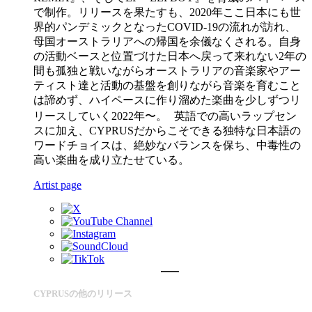
で制作。リリースを果たすも、2020年ここ日本にも世
界的パンデミックとなったCOVID-19の流れが訪れ、
母国オーストラリアへの帰国を余儀なくされる。自身
の活動ベースと位置づけた日本へ戻って来れない2年の
間も孤独と戦いながらオーストラリアの音楽家やアー
ティスト達と活動の基盤を創りながら音楽を育むこと
は諦めず、ハイペースに作り溜めた楽曲を少しずつリ
リースしていく2022年〜。 英語での高いラップセン
スに加え、CYPRUSだからこそできる独特な日本語の
ワードチョイスは、絶妙なバランスを保ち、中毒性の
高い楽曲を成り立たせている。
Artist page
CYPRUSの他のリリース