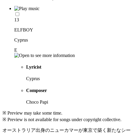
13
ELFBOY
Cyprus
E
Lyricist
Cyprus
Composer
Choco Papi
※ Preview may take some time.
※ Preview is not available for songs under copyright collective.
オーストラリア出身のニューカマーが東京で築く新たなシー