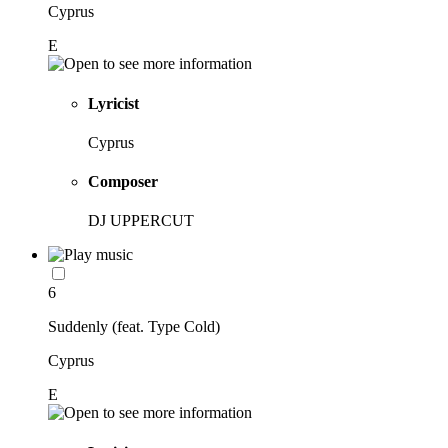
Cyprus
E
Lyricist
Cyprus
Composer
DJ UPPERCUT
6
Suddenly (feat. Type Cold)
Cyprus
E