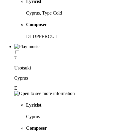
Lyricist
Cyprus, Type Cold
Composer
DJ UPPERCUT
7
Usotsuki
Cyprus
E
Lyricist
Cyprus
Composer