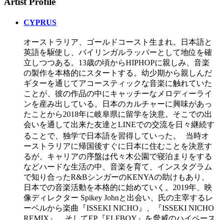
Artist Profile
CYPRUS
オーストラリア、ゴールドコースト生まれ。日本語と
英語を駆使し、バイリンガルラッパーとして地位を確
立しつつある。13歳の頃からHIPHOPに親しみ、音楽
の製作を本格的にスタートする。幼少期から親しんだ
ギターを通じてアコースティックな音楽に触れていた
ことが、彼の作品の中にキャッチーなメロディーライ
ンを産み出している。日本のカルチャーに興味があっ
たことから2018年に岐阜県に留学を決意。そこでの出
会いを通して出来た友達とLINEでの交流を日々継続す
ることで、独学で日本語を習得していった。 当時オ
ーストラリアに帰国後すぐに日本に住むことを決意す
るが、キャリアの序盤は代々木公園で寝泊まりをする
などハードな生活の中、音楽を育て、インスタグラム
で知り合ったR&BシンガーのKENYAの助けもあり、
日本での音楽活動を本格的に始めていく。2019年、映
像ディレクター Spikey Johnと出会い、氏の主宰するレ
ーベルから楽曲『ISSEKI NICHO』、『ISSEKI NICHO
REMIX』、そしてEP『ELFBOY』を脅威のハイペース