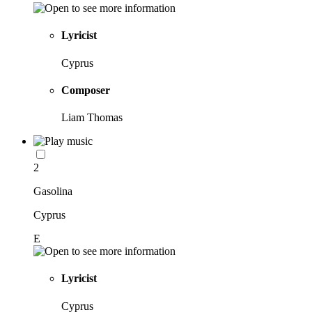
Lyricist
Cyprus
Composer
Liam Thomas
2
Gasolina
Cyprus
E
Lyricist
Cyprus