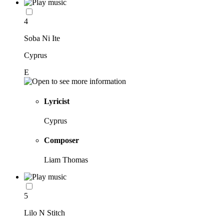
4
Soba Ni Ite
Cyprus
E
Lyricist
Cyprus
Composer
Liam Thomas
5
Lilo N Stitch