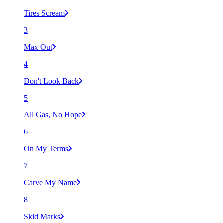
Tires Scream
3
Max Out
4
Don't Look Back
5
All Gas, No Hope
6
On My Terms
7
Carve My Name
8
Skid Marks