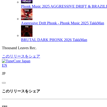
Phonk Music 2025 AGGRESSIVE DRIFT & BRAZIL
Aggressive Drift Phonk - Phonk Music 2025
TakkMan
BRUTAL DARK PHONK 2026
TakkMan
Thousand Leaves Rec.
このリリースをシェア
EN
JP
このリリースをシェア
SNS