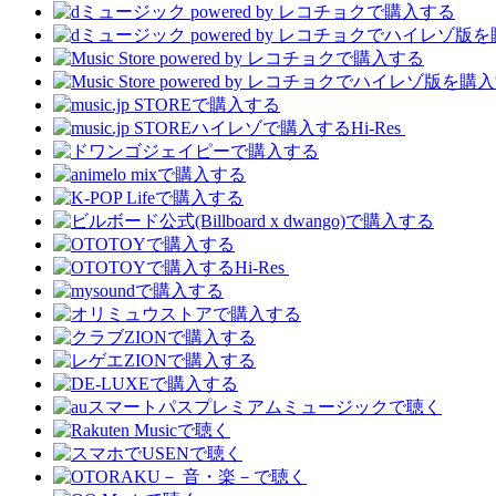
Hi-Res
Hi-Res