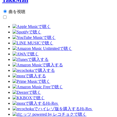
曲を視聴
Hi-Res
Hi-Res