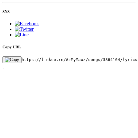
SNS
Copy URL
https://linkco.re/AzMyMauz/songs/3364104/lyrics
"