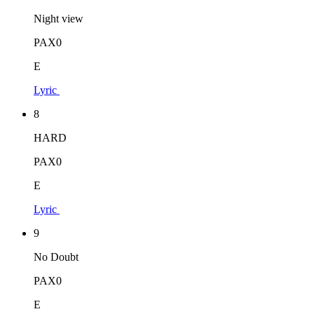
Night view
PAX0
E
Lyric
8
HARD
PAX0
E
Lyric
9
No Doubt
PAX0
E