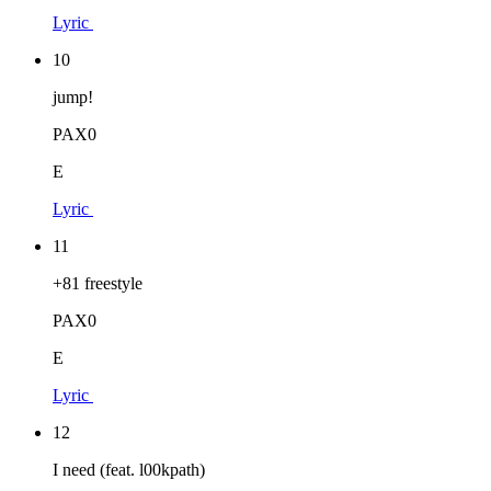
Lyric
10
jump!
PAX0
E
Lyric
11
+81 freestyle
PAX0
E
Lyric
12
I need (feat. l00kpath)