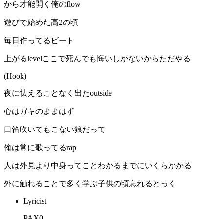
から才能開く俺のflow
遊びで始めた高2の頃
毎日作ってるビート
上がるlevelここで死んでも悔いしかないからただやる
(Hook)
夜に怯えることなく出たoutside
心はガキのままはず
口笛吹いてもこない狼だって
俺は常に歌ってるrap
人は外見より中身ってことわかるまでにいくらかかる
外に触れることで多く学ぶ子供の頃忘れるとっく
Lyricist
PAX0