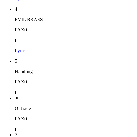
4
EVIL BRASS
PAX0
E
Lyric
5
Handling
PAX0
E
⚫︎
Out side
PAX0
E
7