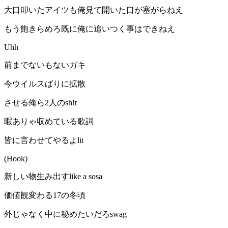
大口叩いたアイツも俺見て開いた口が塞がらねえ
もう飽きらめろ既に俺に追いつく事はできねえ
Uhh
前までないもないガキ
今ウイルスばりに拡散
させる俺ら2人のsh!t
暇ありゃ収めている歌詞
皆に言わせてやるよlit
(Hook)
新しい物生み出すlike a sosa
価値観変わる17の冬頃
外じゃなく中に秘めたいだろswag