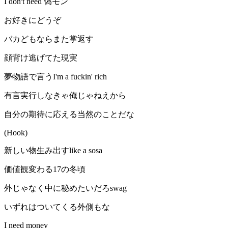
I don't need 偽モン
お好きにどうぞ
バカどもならまた掌返す
顔背け逃げてた現実
夢物語で言うI'm a fuckin' rich
有言実行しなきゃ俺じゃねえから
自分の期待に応える当然のことだな
(Hook)
新しい物生み出すlike a sosa
価値観変わる17の冬頃
外じゃなく中に秘めたいだろswag
いずれはついてくる外側もな
I need money