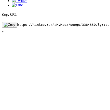
Copy URL
https://linkco.re/AzMyMauz/songs/3364550/lyrics
"