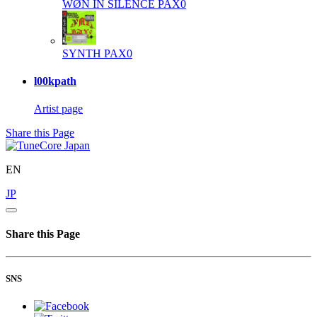
WØN IN SILENCE
PAX0
SYNTH
PAX0
l00kpath
Artist page
Share this Page
EN
JP
Share this Page
SNS