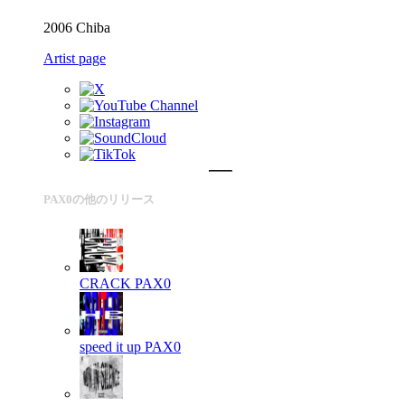
2006 Chiba
Artist page
PAX0の他のリリース
CRACK
PAX0
speed it up
PAX0