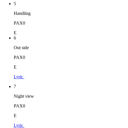
5
Handling
PAX0
E
6
Out side
PAX0
E
Lyric
7
Night view
PAX0
E
Lyric