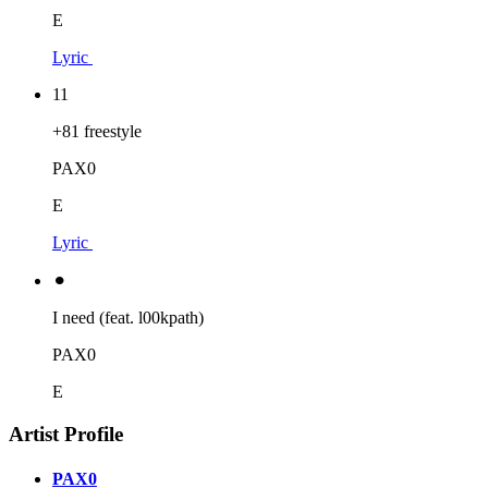
E
Lyric
11
+81 freestyle
PAX0
E
Lyric
⚫︎
I need (feat. l00kpath)
PAX0
E
Artist Profile
PAX0