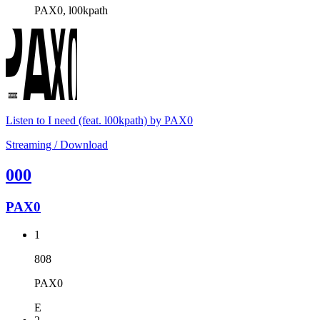
PAX0, l00kpath
Listen to I need (feat. l00kpath) by PAX0
Streaming / Download
000
PAX0
1
808
PAX0
E