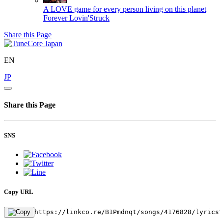
A LOVE game for every person living on this planet
Forever Lovin'Struck
Share this Page
EN
JP
Share this Page
SNS
Copy URL
https://linkco.re/B1Pmdnqt/songs/4176828/lyrics