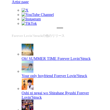
Artist page
Forever Lovin'Struckの他のリリース
Oh! SUMMER TIME
Forever Lovin'Struck
Your only boyfriend
Forever Lovin'Struck
Oshi ni negai wo Shirahase Ryushi
Forever
Lovin'Struck