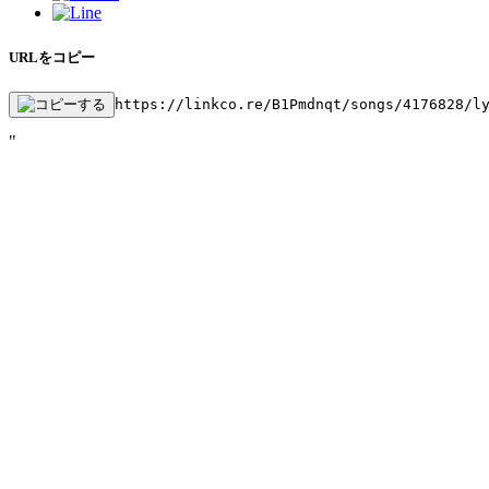
URLをコピー
https://linkco.re/B1Pmdnqt/songs/4176828/l
"