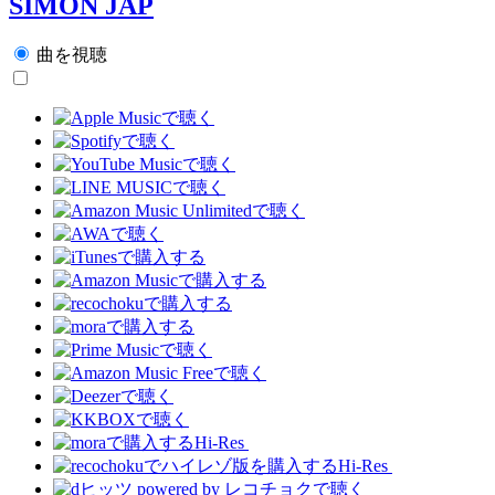
SIMON JAP
曲を視聴
Hi-Res
Hi-Res