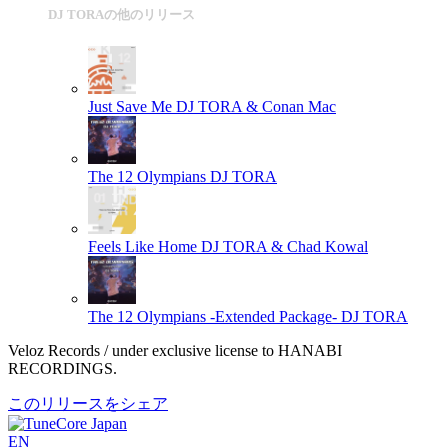
DJ TORAの他のリリース
Just Save Me
DJ TORA & Conan Mac
The 12 Olympians
DJ TORA
Feels Like Home
DJ TORA & Chad Kowal
The 12 Olympians -Extended Package-
DJ TORA
Veloz Records / under exclusive license to HANABI
RECORDINGS.
このリリースをシェア
EN