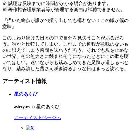
※ 試聴は反映までに時間がかかる場合があります。
※ 著作権管理事業者等が管理する楽曲は試聴できません。
『描いた終点が誰かの振り出しでも構わない！この轍が僕の
意味』
このまわり続ける日々の中で自分を見失うことがあるだろ
う。誰かと比較してしまい、これまでの道程が意味のないも
のに思えてしまう瞬間も味わうだろう。それでも歩を止めな
い世界、その無力さに蝕まれそうになったときにこの歌を聴
いてほしい。迷いながらも踏みしめてきた足跡が道しるべと
なり、踏み潰した蕾さえ咲き誇るような日はきっと訪れる。
アーティスト情報
星のあくび
asteryawn / 星のあくび.
アーティストページへ