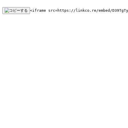
<iframe src=https://linkco.re/embed/D39TgT