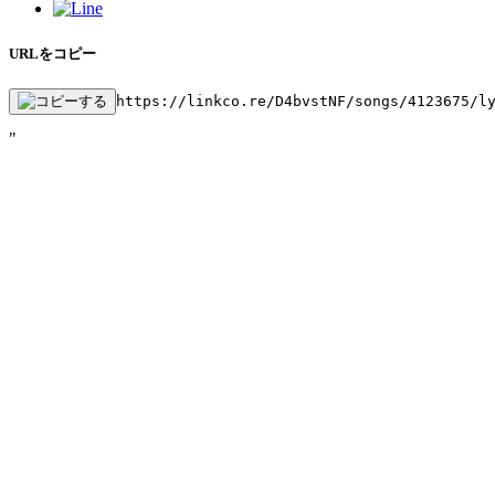
URLをコピー
https://linkco.re/D4bvstNF/songs/4123675/l
"