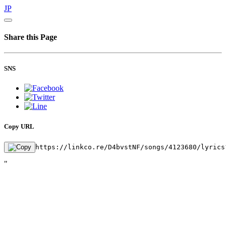
JP
Share this Page
SNS
Copy URL
https://linkco.re/D4bvstNF/songs/4123680/lyrics
"