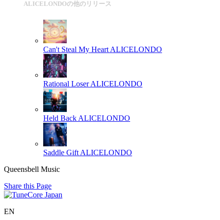
ALICELONDOの他のリリース
Can't Steal My Heart
ALICELONDO
Rational Loser
ALICELONDO
Held Back
ALICELONDO
Saddle Gift
ALICELONDO
Queensbell Music
Share this Page
EN