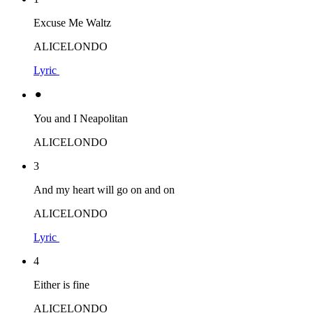
Excuse Me Waltz
ALICELONDO
Lyric
⚫︎
You and I Neapolitan
ALICELONDO
3
And my heart will go on and on
ALICELONDO
Lyric
4
Either is fine
ALICELONDO