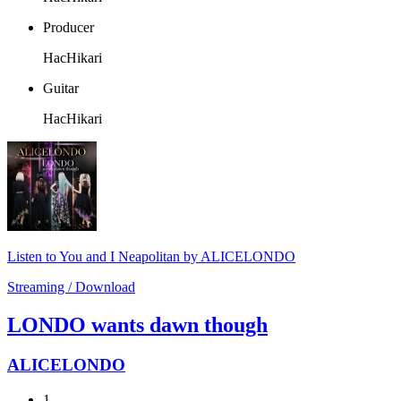
Producer
HacHikari
Guitar
HacHikari
Listen to You and I Neapolitan by ALICELONDO
Streaming / Download
LONDO wants dawn though
ALICELONDO
1