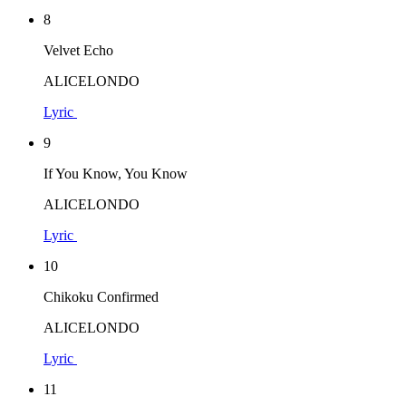
8
Velvet Echo
ALICELONDO
Lyric
9
If You Know, You Know
ALICELONDO
Lyric
10
Chikoku Confirmed
ALICELONDO
Lyric
11