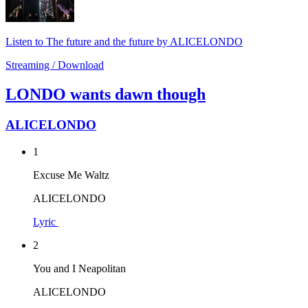
Listen to The future and the future by ALICELONDO
Streaming / Download
LONDO wants dawn though
ALICELONDO
1
Excuse Me Waltz
ALICELONDO
Lyric
2
You and I Neapolitan
ALICELONDO