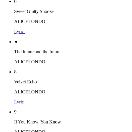
6
Sweet Guilty Snooze
ALICELONDO
Lyric
⚫︎
The future and the future
ALICELONDO
8
Velvet Echo
ALICELONDO
Lyric
9
If You Know, You Know
ALICELONDO