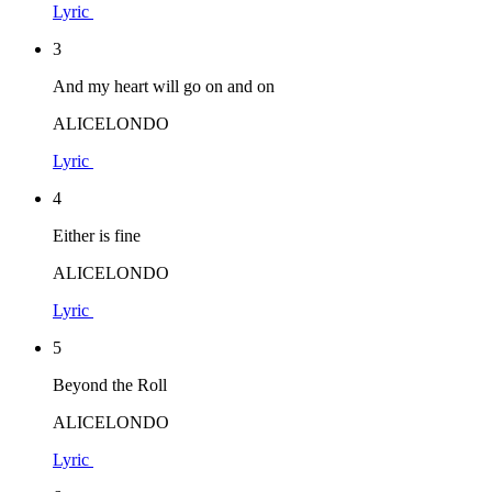
Lyric
3
And my heart will go on and on
ALICELONDO
Lyric
4
Either is fine
ALICELONDO
Lyric
5
Beyond the Roll
ALICELONDO
Lyric