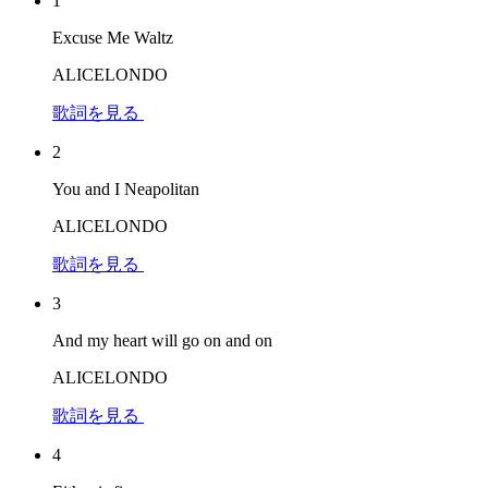
1
Excuse Me Waltz
ALICELONDO
歌詞を見る
2
You and I Neapolitan
ALICELONDO
歌詞を見る
3
And my heart will go on and on
ALICELONDO
歌詞を見る
4