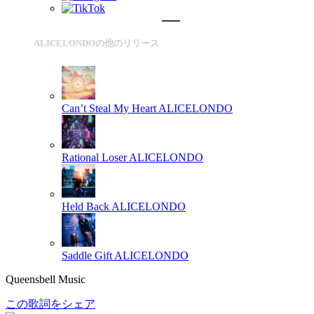
ALICELONDOの他のリリース
Can’t Steal My Heart
ALICELONDO
Rational Loser
ALICELONDO
Held Back
ALICELONDO
Saddle Gift
ALICELONDO
Queensbell Music
この歌詞をシェア