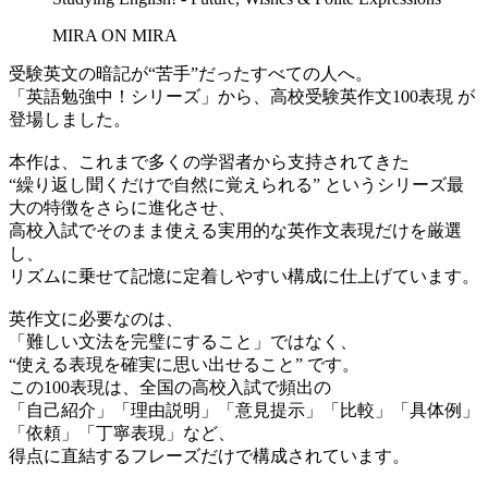
MIRA ON MIRA
受験英文の暗記が“苦手”だったすべての人へ。
「英語勉強中！シリーズ」から、高校受験英作文100表現 が
登場しました。
本作は、これまで多くの学習者から支持されてきた
“繰り返し聞くだけで自然に覚えられる” というシリーズ最
大の特徴をさらに進化させ、
高校入試でそのまま使える実用的な英作文表現だけを厳選
し、
リズムに乗せて記憶に定着しやすい構成に仕上げています。
英作文に必要なのは、
「難しい文法を完璧にすること」ではなく、
“使える表現を確実に思い出せること” です。
この100表現は、全国の高校入試で頻出の
「自己紹介」「理由説明」「意見提示」「比較」「具体例」
「依頼」「丁寧表現」など、
得点に直結するフレーズだけで構成されています。