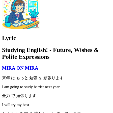
Lyric
Studying English! - Future, Wishes &
Polite Expressions
MIRA ON MIRA
来年 は もっと 勉強 を 頑張ります
I am going to study harder next year
全力 で 頑張ります
I will try my best