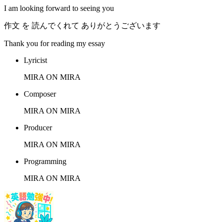
I am looking forward to seeing you
作文 を 読んでくれて ありがとうございます
Thank you for reading my essay
Lyricist
MIRA ON MIRA
Composer
MIRA ON MIRA
Producer
MIRA ON MIRA
Programming
MIRA ON MIRA