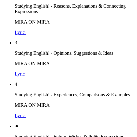
Studying English! - Reasons, Explanations & Connecting
Expressions
MIRA ON MIRA
Lyric
3
Studying English! - Opinions, Suggestions & Ideas
MIRA ON MIRA
Lyric
4
Studying English! - Experiences, Comparisons & Examples
MIRA ON MIRA
Lyric
⚫︎
Studying English! - Future, Wishes & Polite Expressions