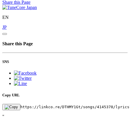
Share this Page
EN
JP
Share this Page
SNS
Copy URL
https://linkco.re/DTHMY1Gt/songs/4145370/lyrics
"