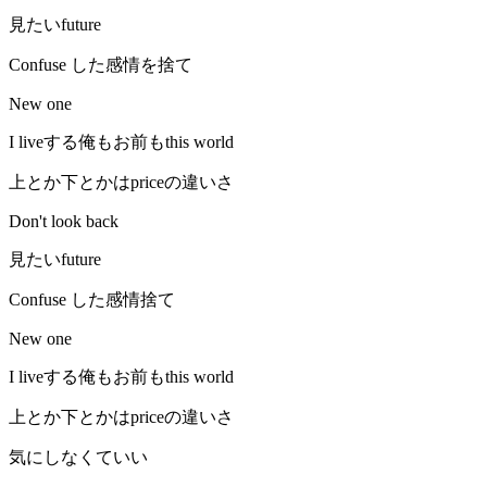
見たいfuture
Confuse した感情を捨て
New one
I liveする俺もお前もthis world
上とか下とかはpriceの違いさ
Don't look back
見たいfuture
Confuse した感情捨て
New one
I liveする俺もお前もthis world
上とか下とかはpriceの違いさ
気にしなくていい