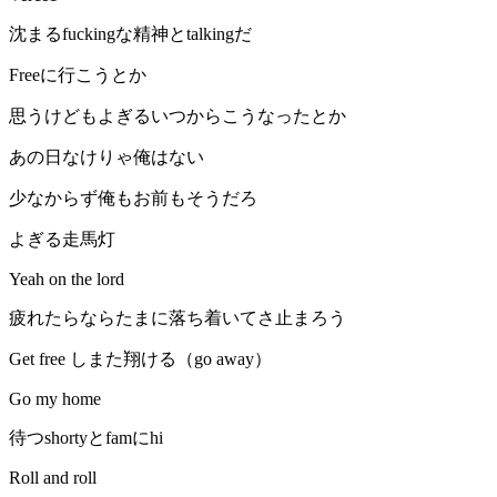
沈まるfuckingな精神とtalkingだ
Freeに行こうとか
思うけどもよぎるいつからこうなったとか
あの日なけりゃ俺はない
少なからず俺もお前もそうだろ
よぎる走馬灯
Yeah on the lord
疲れたらならたまに落ち着いてさ止まろう
Get free しまた翔ける（go away）
Go my home
待つshortyとfamにhi
Roll and roll