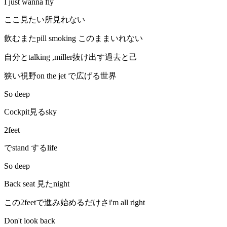
I just wanna fly
ここ見たい所見れない
飲むまたpill smoking このままいれない
自分とtalking ,miller抜け出す過去と己
狭い視野on the jet で広げる世界
So deep
Cockpit見るsky
2feet
でstand するlife
So deep
Back seat 見たnight
この2feetで進み始めるだけさi'm all right
Don't look back