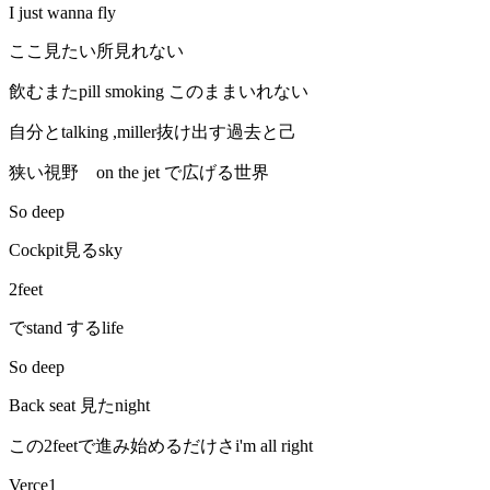
I just wanna fly
ここ見たい所見れない
飲むまたpill smoking このままいれない
自分とtalking ,miller抜け出す過去と己
狭い視野 on the jet で広げる世界
So deep
Cockpit見るsky
2feet
でstand するlife
So deep
Back seat 見たnight
この2feetで進み始めるだけさi'm all right
Verce1