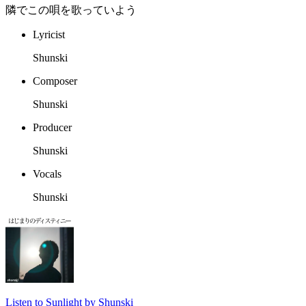
隣でこの唄を歌っていよう
Lyricist
Shunski
Composer
Shunski
Producer
Shunski
Vocals
Shunski
Listen to Sunlight by Shunski