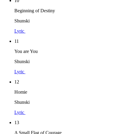
10
Beginning of Destiny
Shunski
Lyric
11
You are You
Shunski
Lyric
12
Homie
Shunski
Lyric
13
A Small Flag of Courage