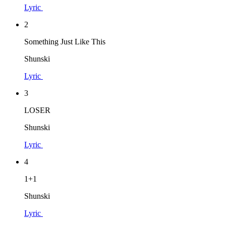
Lyric
2
Something Just Like This
Shunski
Lyric
3
LOSER
Shunski
Lyric
4
1+1
Shunski
Lyric