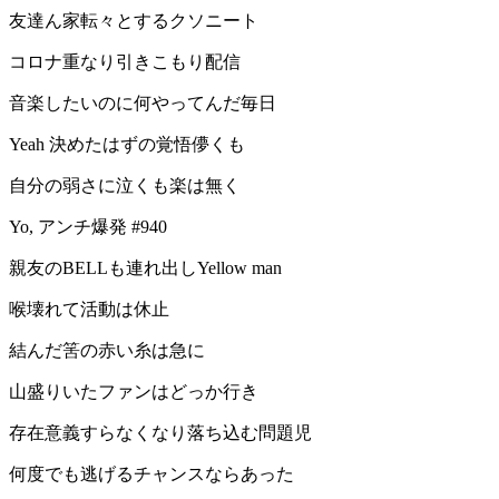
友達ん家転々とするクソニート
コロナ重なり引きこもり配信
音楽したいのに何やってんだ毎日
Yeah 決めたはずの覚悟儚くも
自分の弱さに泣くも楽は無く
Yo, アンチ爆発 #940
親友のBELLも連れ出しYellow man
喉壊れて活動は休止
結んだ筈の赤い糸は急に
山盛りいたファンはどっか行き
存在意義すらなくなり落ち込む問題児
何度でも逃げるチャンスならあった