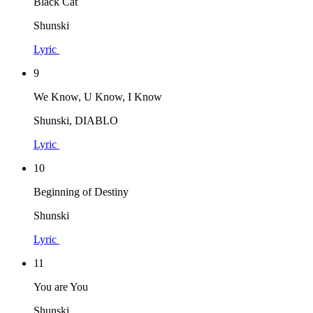
Black Cat
Shunski
Lyric
9
We Know, U Know, I Know
Shunski, DIABLO
Lyric
10
Beginning of Destiny
Shunski
Lyric
11
You are You
Shunski