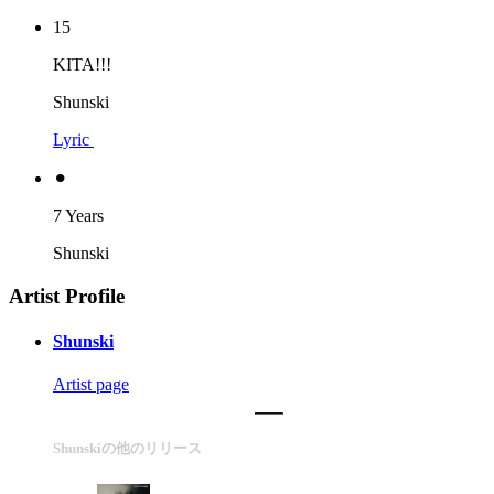
15
KITA!!!
Shunski
Lyric
⚫︎
7 Years
Shunski
Artist Profile
Shunski
Artist page
Shunskiの他のリリース