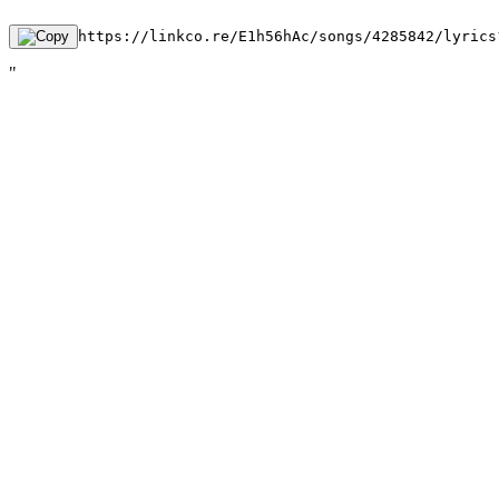
https://linkco.re/E1h56hAc/songs/4285842/lyrics
"