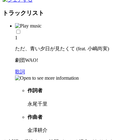
トラックリスト
1
ただ、青い夕日が見たくて (feat. 小嶋尚実)
劇団WAO!
歌詞
作詞者
永尾千里
作曲者
金澤耕介