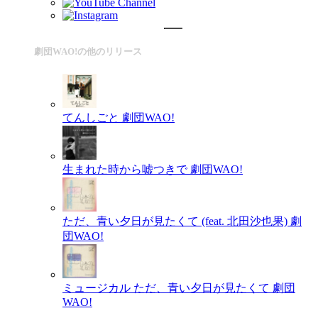
劇団WAO!の他のリリース
てんしごと
劇団WAO!
生まれた時から嘘つきで
劇団WAO!
ただ、青い夕日が見たくて (feat. 北田沙也果)
劇
団WAO!
ミュージカル ただ、青い夕日が見たくて
劇団
WAO!