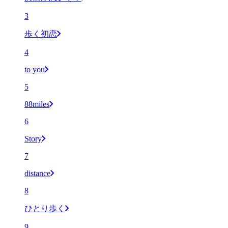
3
歩く初恋
4
to you
5
88miles
6
Story
7
distance
8
ひとり歩く
9