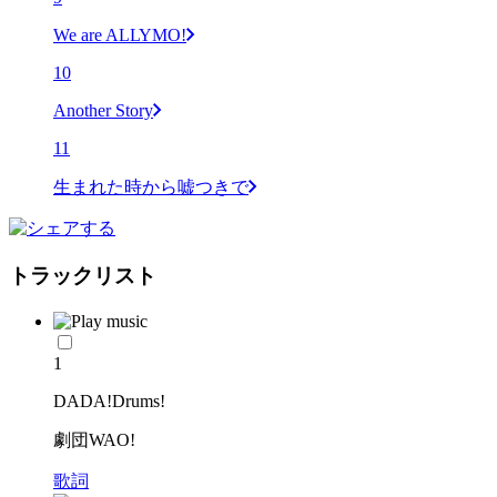
We are ALLYMO!
10
Another Story
11
生まれた時から嘘つきで
トラックリスト
1
DADA!Drums!
劇団WAO!
歌詞