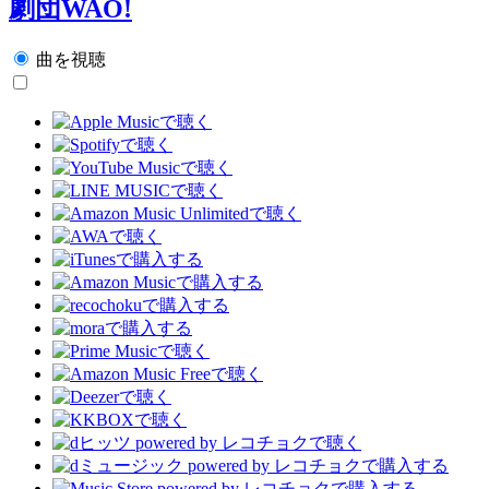
劇団WAO!
曲を視聴