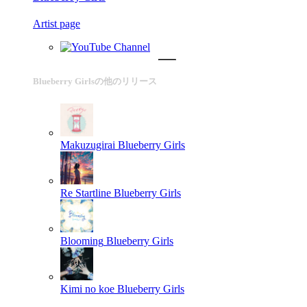
Artist page
Blueberry Girlsの他のリリース
Makuzugirai
Blueberry Girls
Re Startline
Blueberry Girls
Blooming
Blueberry Girls
Kimi no koe
Blueberry Girls