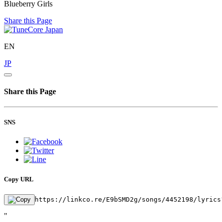
Blueberry Girls
Share this Page
EN
JP
Share this Page
SNS
Copy URL
https://linkco.re/E9bSMD2g/songs/4452198/lyrics
"