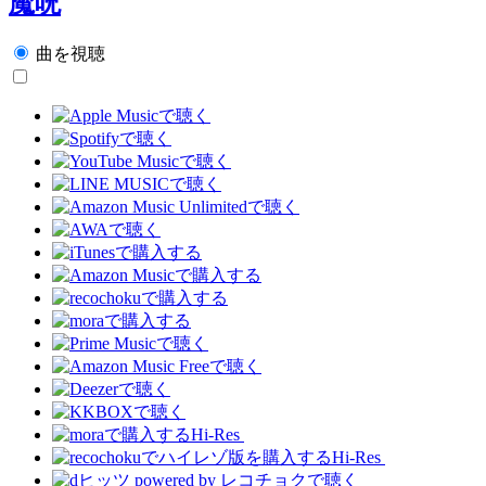
魔呪
曲を視聴
Hi-Res
Hi-Res