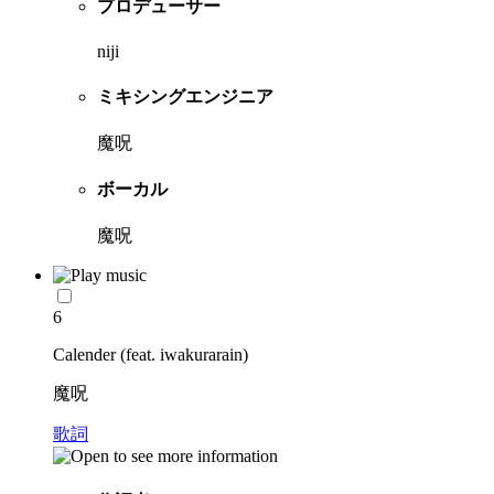
プロデューサー
niji
ミキシングエンジニア
魔呪
ボーカル
魔呪
6
Calender (feat. iwakurarain)
魔呪
歌詞