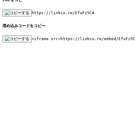
https://linkco.re/EfuFz5CA
埋め込みコードをコピー
<iframe src=https://linkco.re/embed/EfuFz5