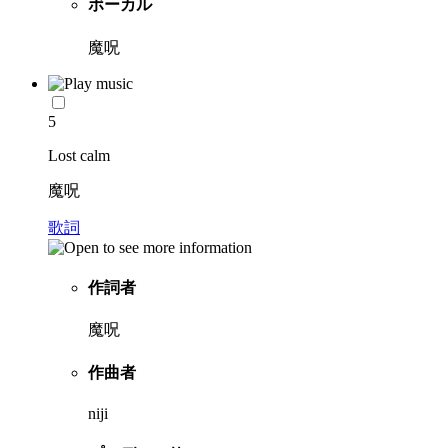
ボーカル
魔呪
5
Lost calm
魔呪
歌詞
作詞者
魔呪
作曲者
niji