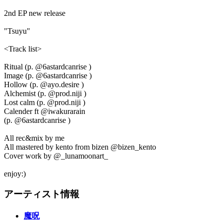
2nd EP new release
"Tsuyu"
<Track list>
Ritual (p. @6astardcanrise )
Image (p. @6astardcanrise )
Hollow (p. @ayo.desire )
Alchemist (p. @prod.niji )
Lost calm (p. @prod.niji )
Calender ft @iwakurarain
(p. @6astardcanrise )
All rec&mix by me
All mastered by kento from bizen @bizen_kento
Cover work by @_lunamoonart_
enjoy:)
アーティスト情報
魔呪