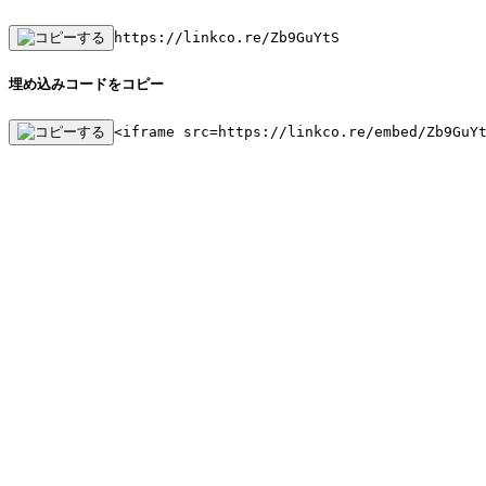
https://linkco.re/Zb9GuYtS
埋め込みコードをコピー
<iframe src=https://linkco.re/embed/Zb9GuY