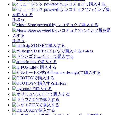
Hi-Res
Hi-Res
Hi-Res
Hi-Res