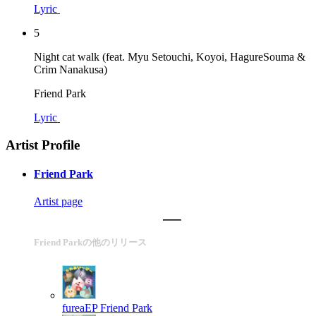
Lyric
5
Night cat walk (feat. Myu Setouchi, Koyoi, HagureSouma &
Crim Nanakusa)
Friend Park
Lyric
Artist Profile
Friend Park
Artist page
Friend Parkの他のリリース
fureaEP
Friend Park