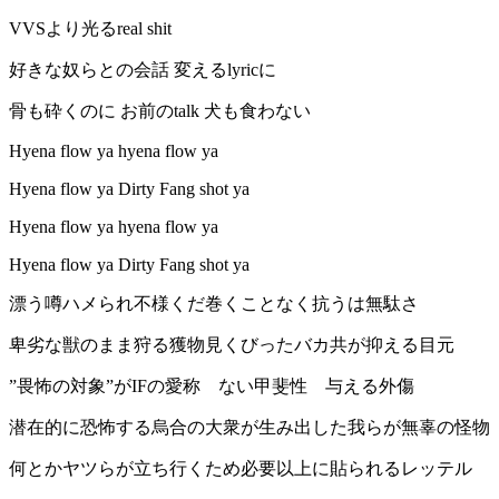
VVSより光るreal shit
好きな奴らとの会話 変えるlyricに
骨も砕くのに お前のtalk 犬も食わない
Hyena flow ya hyena flow ya
Hyena flow ya Dirty Fang shot ya
Hyena flow ya hyena flow ya
Hyena flow ya Dirty Fang shot ya
漂う噂ハメられ不様くだ巻くことなく抗うは無駄さ
卑劣な獣のまま狩る獲物見くびったバカ共が抑える目元
”畏怖の対象”がIFの愛称 ない甲斐性 与える外傷
潜在的に恐怖する烏合の大衆が生み出した我らが無辜の怪物
何とかヤツらが立ち行くため必要以上に貼られるレッテル