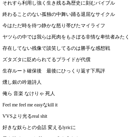
それすら利用し強く生き残る為歴史に刻むバイブル
終わることのない孤独の中舞い踊る退屈なサイクル
今はただ時を待つ静かな怒り帯びたマイライフ
ヤツらの中では我らは死肉をもさぼる非情な卑怯者みたく
存在してない残像で談笑してるのは勝手な感想戦
ズタズタに貶められてるプライドが代償
生存ルート確保後 最後にひっくり返す下馬評
燻し銀の吟遊詩人
俺ら 音楽 なけりゃ 死人
Feel me feel me easyなkill it
VVSより光るreal shit
好きな奴らとの会話 変えるlyricに