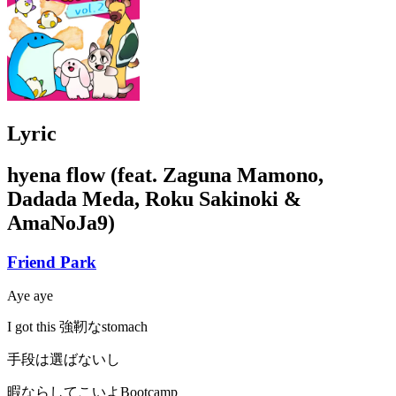
Lyric
hyena flow (feat. Zaguna Mamono,
Dadada Meda, Roku Sakinoki &
AmaNoJa9)
Friend Park
Aye aye
I got this 強靭なstomach
手段は選ばないし
暇ならしてこいよBootcamp