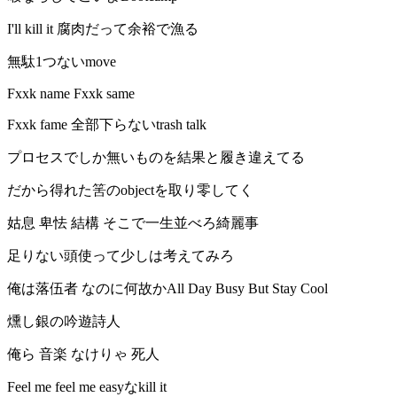
I'll kill it 腐肉だって余裕で漁る
無駄1つないmove
Fxxk name Fxxk same
Fxxk fame 全部下らないtrash talk
プロセスでしか無いものを結果と履き違えてる
だから得れた筈のobjectを取り零してく
姑息 卑怯 結構 そこで一生並べろ綺麗事
足りない頭使って少しは考えてみろ
俺は落伍者 なのに何故かAll Day Busy But Stay Cool
燻し銀の吟遊詩人
俺ら 音楽 なけりゃ 死人
Feel me feel me easyなkill it