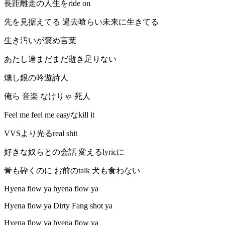
長距離走の人生をride on
先を見据えてる 過去喰らい未来に生きてる
生き汚いが褒め言葉
あたし達まだまだ逝き足りない
燻し銀の吟遊詩人
俺ら 音楽 なけりゃ 死人
Feel me feel me easyなkill it
VVSより光るreal shit
好きな奴らとの会話 変えるlyricに
骨も砕くのに お前のtalk 犬も食わない
Hyena flow ya hyena flow ya
Hyena flow ya Dirty Fang shot ya
Hyena flow ya hyena flow ya