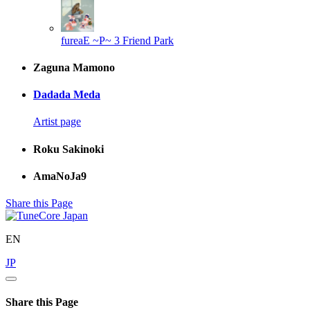
fureaE ~P~ 3
Friend Park
Zaguna Mamono
Dadada Meda
Artist page
Roku Sakinoki
AmaNoJa9
Share this Page
EN
JP
Share this Page