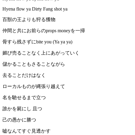
Hyena flow ya Dirty Fang shot ya
百獣の王よりも狩る獲物
仲間と共にお前らのprops moneyを一掃
骨すら残さずにbite you (Ya ya ya)
媚び売ることなく上にあがっていく
儲かることもさることながら
去ることだけはなく
ローカルものが縄張り越えて
名を馳せるまで立つ
誰かを屍にし 且つ
己の愚かに勝つ
嘘なんてすぐ見透かす