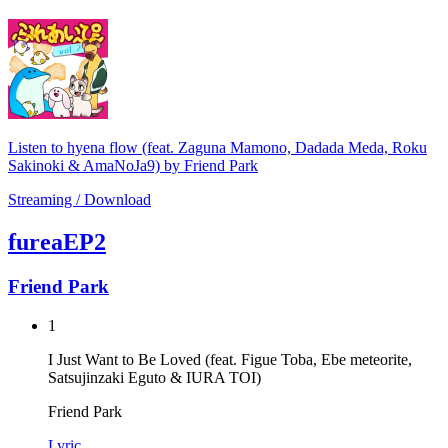
Listen to hyena flow (feat. Zaguna Mamono, Dadada Meda, Roku
Sakinoki & AmaNoJa9) by Friend Park
Streaming / Download
fureaEP2
Friend Park
1
I Just Want to Be Loved (feat. Figue Toba, Ebe meteorite,
Satsujinzaki Eguto & IURA TOI)
Friend Park
Lyric