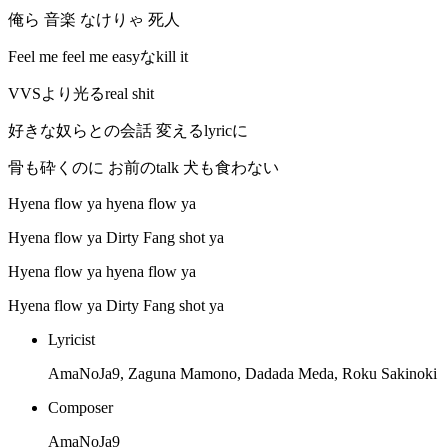
俺ら 音楽 なけりゃ 死人
Feel me feel me easyなkill it
VVSより光るreal shit
好きな奴らとの会話 変えるlyricに
骨も砕くのに お前のtalk 犬も食わない
Hyena flow ya hyena flow ya
Hyena flow ya Dirty Fang shot ya
Hyena flow ya hyena flow ya
Hyena flow ya Dirty Fang shot ya
Lyricist
AmaNoJa9, Zaguna Mamono, Dadada Meda, Roku Sakinoki
Composer
AmaNoJa9