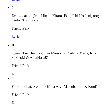
2
Echolocation (feat. Hinata Kitaro, Pate, Ichi Hoshini, nogami
risuke & kumori)
Friend Park
Lyric
⚫︎
hyena flow (feat. Zaguna Mamono, Dadada Meda, Roku
Sakinoki & AmaNoJa9)
Friend Park
E
4
Fluorite (feat. Xenon, Ofuna Asa, Matsubakiku & Kuui)
Friend Park
E