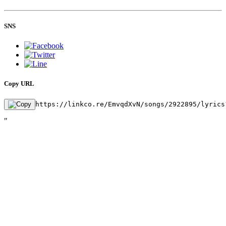
SNS
Copy URL
https://linkco.re/EmvqdXvN/songs/2922895/lyrics
"