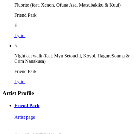
Fluorite (feat. Xenon, Ofuna Asa, Matsubakiku & Kuui)
Friend Park
E
Lyric
5
Night cat walk (feat. Myu Setouchi, Koyoi, HagureSouma &
Crim Nanakusa)
Friend Park
Lyric
Artist Profile
Friend Park
Artist page