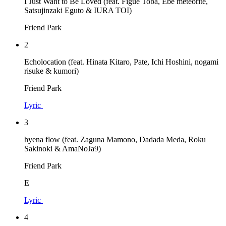
I Just Want to Be Loved (feat. Figue Toba, Ebe meteorite,
Satsujinzaki Eguto & IURA TOI)
Friend Park
2
Echolocation (feat. Hinata Kitaro, Pate, Ichi Hoshini, nogami
risuke & kumori)
Friend Park
Lyric
3
hyena flow (feat. Zaguna Mamono, Dadada Meda, Roku
Sakinoki & AmaNoJa9)
Friend Park
E
Lyric
4