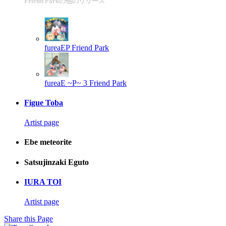
Friend Parkの他のリリース
fureaEP
Friend Park
fureaE ~P~ 3
Friend Park
Figue Toba
Artist page
Ebe meteorite
Satsujinzaki Eguto
IURA TOI
Artist page
Share this Page