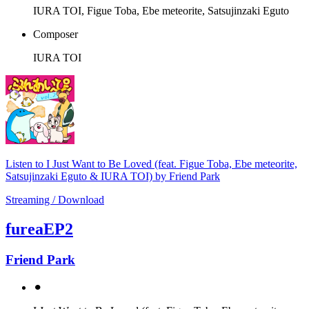
IURA TOI, Figue Toba, Ebe meteorite, Satsujinzaki Eguto
Composer
IURA TOI
Listen to I Just Want to Be Loved (feat. Figue Toba, Ebe meteorite,
Satsujinzaki Eguto & IURA TOI) by Friend Park
Streaming / Download
fureaEP2
Friend Park
⚫︎