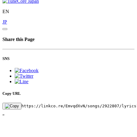
EN
JP
Share this Page
SNS
Copy URL
https://linkco.re/EmvqdXvN/songs/2922807/lyrics
"