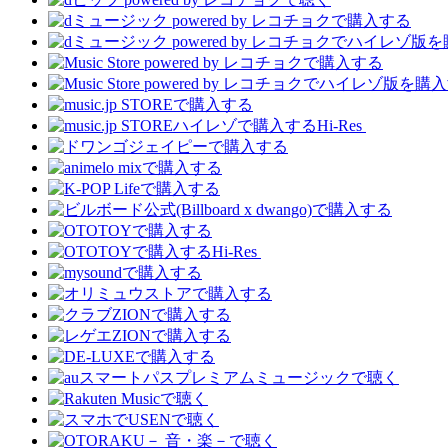
Hi-Res
Hi-Res