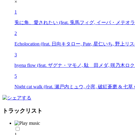
×
1
兎に角、愛されたい (feat. 兎馬フィグ, イーバ・メテオライト
2
Echolocation (feat. 日向キタロー, Pate, 星仁いち, 野上リスケ
3
hyena flow (feat. ザグナ・マモノ, 駄ゞ田メダ, 咲乃木ロク &
5
Night cat walk (feat. 瀬戸内ミュウ, 小宵, 破紅蒼磨 & 七
トラックリスト
1