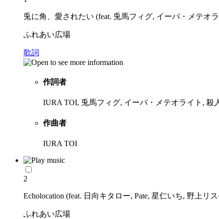
兎に角、愛されたい (feat. 兎馬フィグ, イーバ・メテオライト
ふれあい広場
歌詞
作詞者
IURA TOI, 兎馬フィグ, イーバ・メテオライト, 
作曲者
IURA TOI
2
Echolocation (feat. 日向キタロー, Pate, 星仁いち, 野上リスケ
ふれあい広場