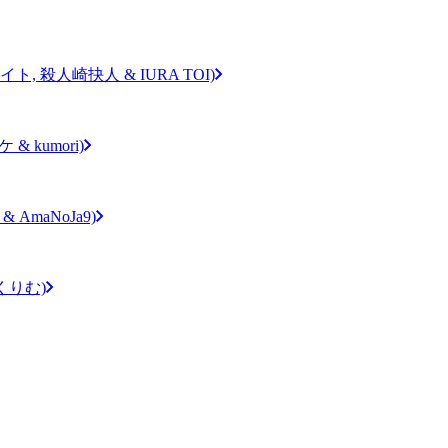
, 殺人崎抉人 & IURA TOI)
 & kumori)
 AmaNoJa9)
草くりむ)