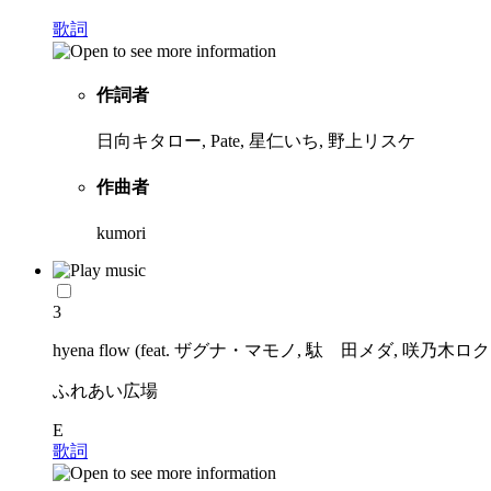
歌詞
作詞者
日向キタロー, Pate, 星仁いち, 野上リスケ
作曲者
kumori
3
hyena flow (feat. ザグナ・マモノ, 駄ゞ田メダ, 咲乃木ロク &
ふれあい広場
E
歌詞