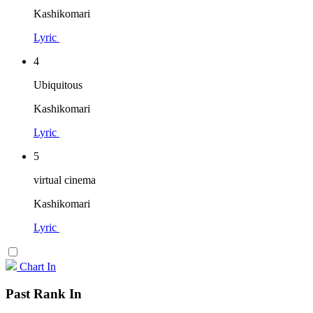
Kashikomari
Lyric
4
Ubiquitous
Kashikomari
Lyric
5
virtual cinema
Kashikomari
Lyric
Chart In
Past Rank In