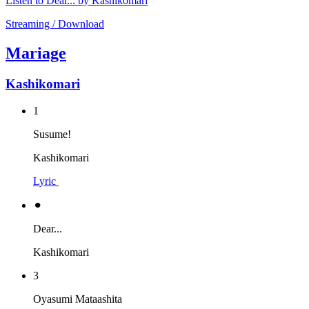
Listen to Dear... by Kashikomari
Streaming / Download
Mariage
Kashikomari
1
Susume!
Kashikomari
Lyric
⚫︎
Dear...
Kashikomari
3
Oyasumi Mataashita