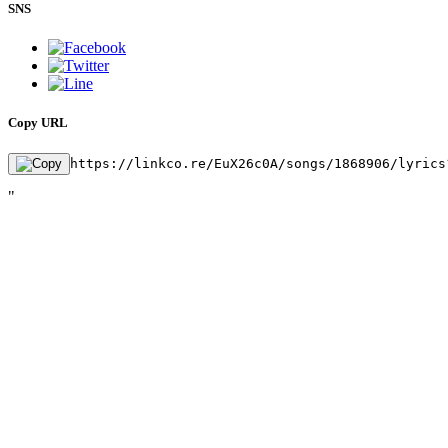
SNS
Copy URL
https://linkco.re/EuX26c0A/songs/1868906/lyrics
"