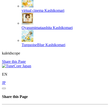
virtual cinema
Kashikomari
Oyasumimataashita
Kashikomari
TurquoiseBlue
Kashikomari
kaleidscope
Share this Page
EN
JP
Share this Page