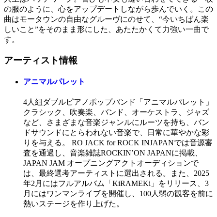
の服のように、心をアップデートしながら歩んでいく。この
曲はモータウンの自由なグルーヴにのせて、“今いちばん楽
しいこと”をそのまま形にした、あたたかくて力強い一曲で
す。
アーティスト情報
アニマルパレット
4人組ダブルピアノポップバンド「アニマルパレット」
クラシック、吹奏楽、バンド、オーケストラ、ジャズ
など、さまざまな音楽ジャンルにルーツを持ち、バン
ドサウンドにとらわれない音楽で、日常に華やかな彩
りを与える。 RO JACK for ROCK INJAPANでは音源審
査を通過し、音楽雑誌ROCKIN’ON JAPANに掲載、
JAPAN JAM オープニングアクトオーディションで
は、最終選考アーティストに選出される。また、2025
年2月にはフルアルバム「KiRAMEKi」をリリース、3
月にはワンマンライブを開催し、100人弱の観客を前に
熱いステージを作り上げた。