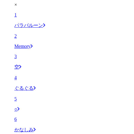
×
1
パラバルーン
2
Memory
3
空
4
ぐるぐる
5
○
6
かなしみ