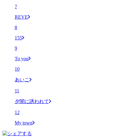
7
REVE
8
155
9
To you
10
あいこ
11
夕闇に誘われて
12
My town