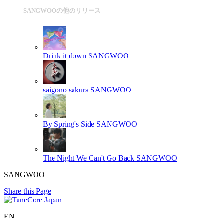
SANGWOOの他のリリース
Drink it down
SANGWOO
saigono sakura
SANGWOO
By Spring's Side
SANGWOO
The Night We Can't Go Back
SANGWOO
SANGWOO
Share this Page
EN