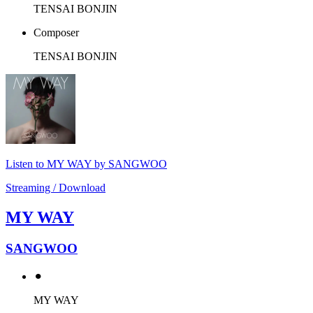
TENSAI BONJIN
Composer
TENSAI BONJIN
Listen to MY WAY by SANGWOO
Streaming / Download
MY WAY
SANGWOO
⚫︎
MY WAY