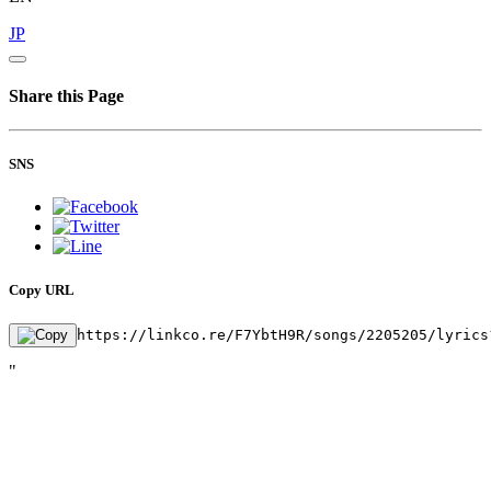
JP
Share this Page
SNS
Copy URL
https://linkco.re/F7YbtH9R/songs/2205205/lyrics
"